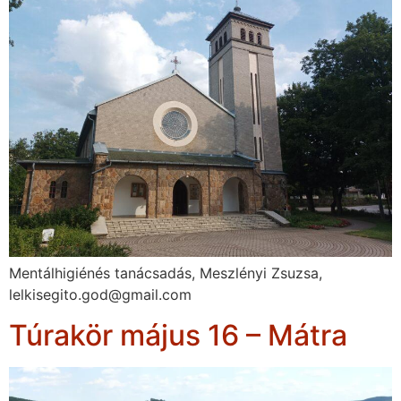
Mentálhigiénés tanácsadás, Meszlényi Zsuzsa,
lelkisegito.god@gmail.com
Túrakör május 16 – Mátra