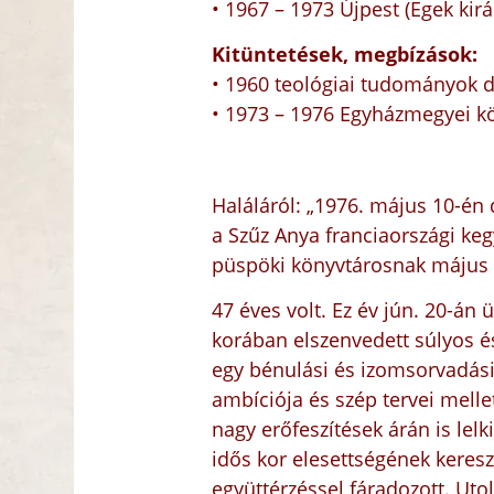
• 1967 – 1973 Újpest (Egek kir
Kitüntetések, megbízások:
• 1960 teológiai tudományok 
• 1973 – 1976 Egyházmegyei k
Haláláról: „1976. május 10-én 
a Szűz Anya franciaországi keg
püspöki könyvtárosnak május 9
47 éves volt. Ez év jún. 20-án
korában elszenvedett súlyos é
egy bénulási és izomsorvadási 
ambíciója és szép tervei melle
nagy erőfeszítések árán is lel
idős kor elesettségének keresz
együttérzéssel fáradozott. Uto