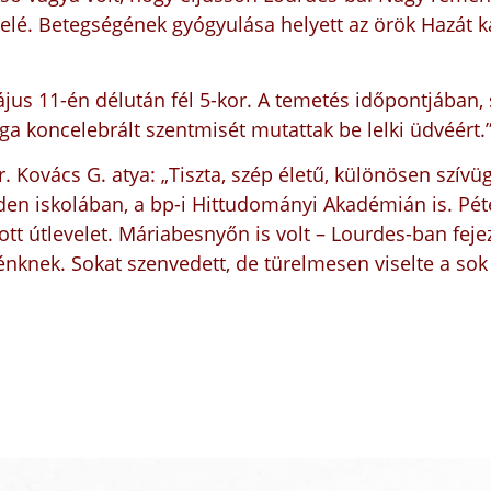
elé. Betegségének gyógyulása helyett az örök Hazát k
us 11-én délután fél 5-kor. A temetés időpontjában
ga koncelebrált szentmisét mutattak be lelki üdvéért.
r. Kovács G. atya: „Tiszta, szép életű, különösen szív
den iskolában, a bp-i Hittudományi Akadémián is. Péte
t útlevelet. Máriabesnyőn is volt – Lourdes-ban fejez
nek. Sokat szenvedett, de türelmesen viselte a sok k