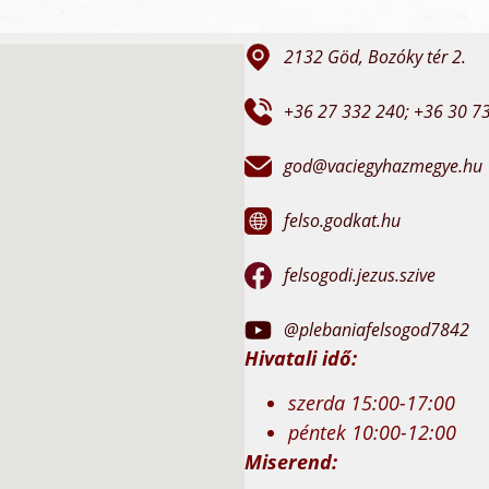
2132 Göd, Bozóky tér 2.
+36 27 332 240; +36 30 7
god@vaciegyhazmegye.hu
felso.godkat.hu
felsogodi.jezus.szive
@plebaniafelsogod7842
Hivatali idő:
szerda 15:00-17:00
péntek 10:00-12:00
Miserend: