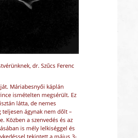
stvérünknek, dr. Szűcs Ferenc
óját. Máriabesnyői káplán
ince ismételten megsérült. Ez
isztán látta, de nemes
g teljesen ágynak nem dőlt –
zte. Közben a szenvedés és az
zásában is mély lelkiséggel és
ykedéssel tekintett a május 3-