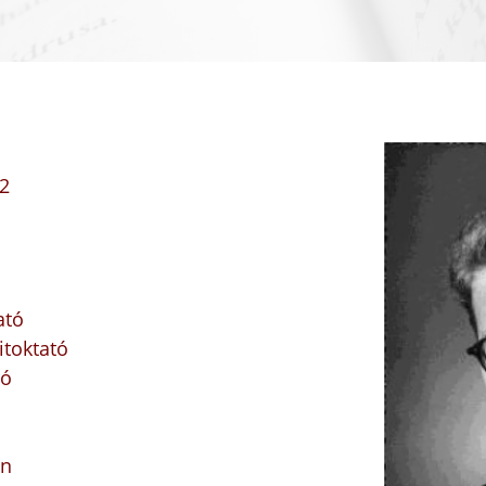
12
ató
itoktató
tó
án