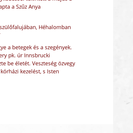
apta a Szűz Anya
, szülőfalujában, Héhalomban
”
ügye a betegek és a szegények.
ry pk. úr Innsbrucki
te be életét. Veszteség özvegy
órházi kezelést, s Isten