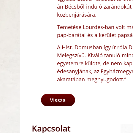
án Bécsből induló zarándokút 
közbenjárására.
Temetése Lourdes-ban volt máj
pap-barátai és a kerület papsá
A Hist. Domusban így ír róla D
Melegszívű. Kiváló tanuló min
egyetemre küldte, de nem kapot
édesanyjának, az Egyházmegyénk
akaratában megnyugodott.”
Vissza
Kapcsolat