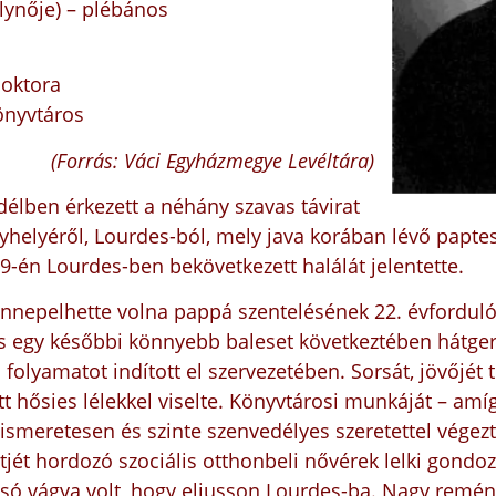
álynője) – plébános
doktora
önyvtáros
(Forrás: Váci Egyházmegye Levéltára)
délben érkezett a néhány szavas távirat
yhelyéről, Lourdes-ból, mely java korában lévő papte
-én Lourdes-ben bekövetkezett halálát jelentette.
 ünnepelhette volna pappá szentelésének 22. évfordul
s egy későbbi könnyebb baleset következtében hátger
folyamatot indított el szervezetében. Sorsát, jövőjét t
tt hősies lélekkel viselte. Könyvtárosi munkáját – amí
kiismeretesen és szinte szenvedélyes szeretettel vége
tjét hordozó szociális otthonbeli nővérek lelki gondo
lsó vágya volt, hogy eljusson Lourdes-ba. Nagy remén