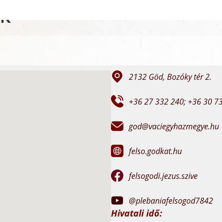
ek
2132 Göd, Bozóky tér 2.
+36 27 332 240; +36 30 7
god@vaciegyhazmegye.hu
felso.godkat.hu
felsogodi.jezus.szive
@plebaniafelsogod7842
Hivatali idő: