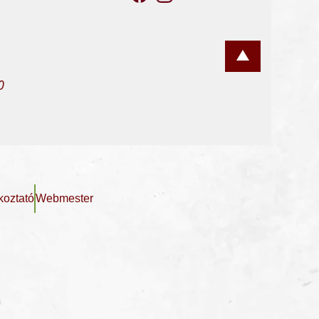
0
koztató
Webmester