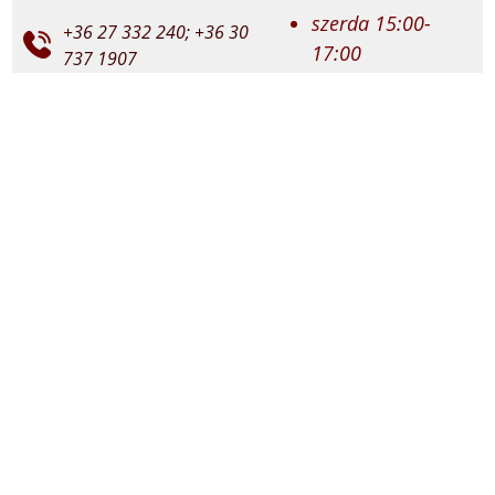
szerda 15:00-
+36 27 332 240; +36 30
17:00
737 1907
péntek 10:00-
12:00
god@vaciegyhazmegye.hu
Miserend:
felso.godkat.hu
vasárnap: 8:30 és
18:00
felsogodi.jezus.szive
szerda: 18:00
péntek: 18:00
@plebaniafelsogod7842