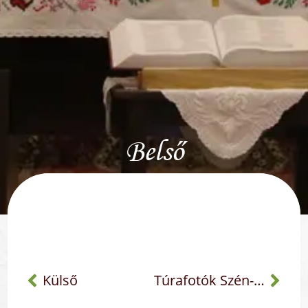
Belső
Külső
Túrafotók Szén-pataki kulcsosház