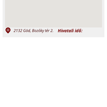
Hivatali idő:
2132 Göd, Bozóky tér 2.
szerda 15:00-
+36 27 332 240; +36 30
17:00
737 1907
péntek 10:00-
12:00
god@vaciegyhazmegye.hu
Miserend:
felso.godkat.hu
vasárnap: 8:30 és
18:00
felsogodi.jezus.szive
szerda: 18:00
péntek: 18:00
@plebaniafelsogod7842