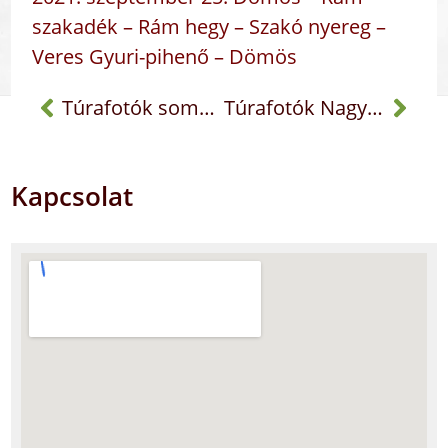
szakadék – Rám hegy – Szakó nyereg –
Veres Gyuri-pihenő – Dömös
Túrafotók somoskői vár
Túrafotók Nagy Koppány
Kapcsolat