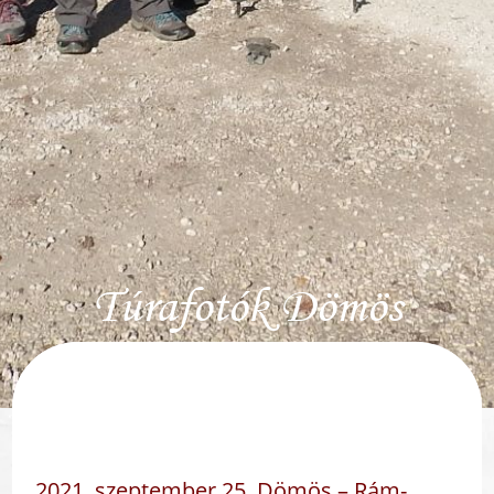
Túrafotók Dömös
2021. szeptember 25. Dömös – Rám-