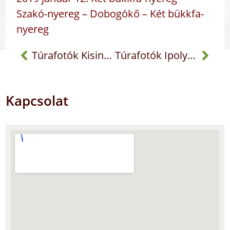
Szakó-nyereg – Dobogókő – Két bükkfa-
nyereg
Túrafotók Kisinóci turistaház
Túrafotók Ipolydamásd
Kapcsolat