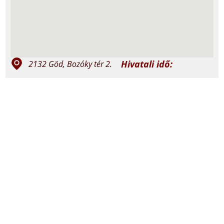
Hivatali idő:
2132 Göd, Bozóky tér 2.
szerda 15:00-
+36 27 332 240; +36 30
17:00
737 1907
péntek 10:00-
12:00
god@vaciegyhazmegye.hu
Miserend:
felso.godkat.hu
vasárnap: 8:30 és
18:00
felsogodi.jezus.szive
szerda: 18:00
péntek: 18:00
@plebaniafelsogod7842