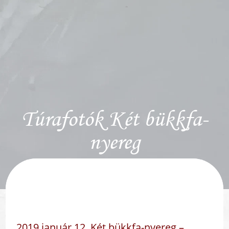
Túrafotók Két bükkfa-
nyereg
2019 január 12. Két bükkfa-nyereg –