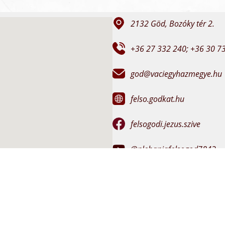
2132 Göd, Bozóky tér 2.
+36 27 332 240; +36 30 7
god@vaciegyhazmegye.hu
felso.godkat.hu
felsogodi.jezus.szive
@plebaniafelsogod7842
Hivatali idő:
szerda 15:00-17:00
péntek 10:00-12:00
Miserend: