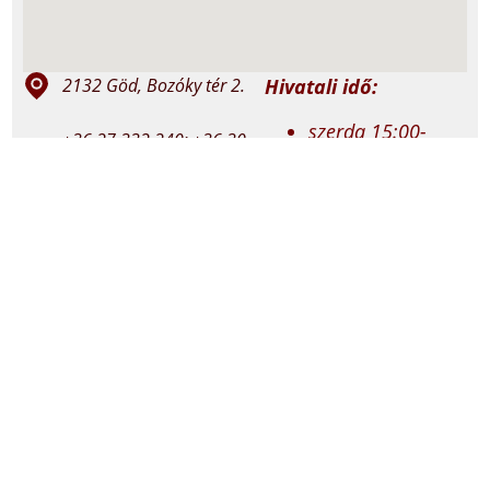
Hivatali idő:
2132 Göd, Bozóky tér 2.
szerda 15:00-
+36 27 332 240; +36 30
17:00
737 1907
péntek 10:00-
12:00
god@vaciegyhazmegye.hu
Miserend:
felso.godkat.hu
vasárnap: 8:30 és
18:00
felsogodi.jezus.szive
szerda: 18:00
péntek: 18:00
@plebaniafelsogod7842