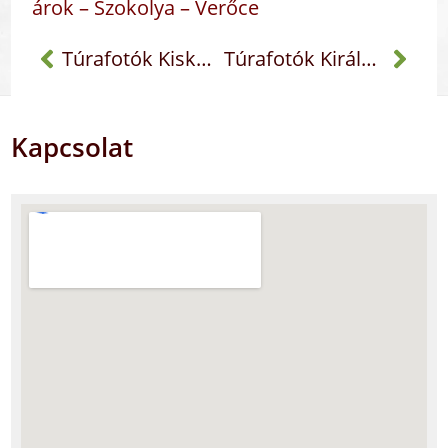
árok – Szokolya – Verőce
Túrafotók Kiskovácsi
Túrafotók Királyháza
Kapcsolat