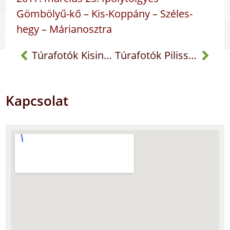
Gömbölyű-kő – Kis-Koppány – Széles-
hegy – Márianosztra
Túrafotók Kisinóci turistaház
Túrafotók Pilisszentiván
Kapcsolat