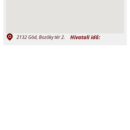
Hivatali idő:
2132 Göd, Bozóky tér 2.
szerda 15:00-
+36 27 332 240; +36 30
17:00
737 1907
péntek 10:00-
12:00
god@vaciegyhazmegye.hu
Miserend:
felso.godkat.hu
vasárnap: 8:30 és
18:00
felsogodi.jezus.szive
szerda: 18:00
péntek: 18:00
@plebaniafelsogod7842