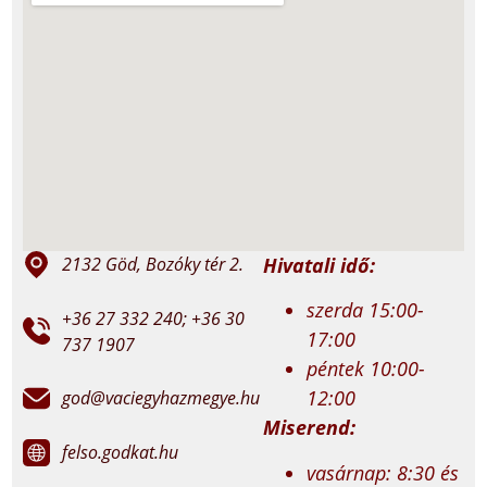
Hivatali idő:
2132 Göd, Bozóky tér 2.
szerda 15:00-
+36 27 332 240; +36 30
17:00
737 1907
péntek 10:00-
12:00
god@vaciegyhazmegye.hu
Miserend:
felso.godkat.hu
vasárnap: 8:30 és