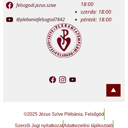
18:00
felsogodi.jezus.szive
szerda: 18:00
péntek: 18:00
@plebaniafelsogod7842
©2025 Jézus Szíve Plébánia, Felsőgöd
Szerzői Jogi nyilatkozat
Adatkezelési tájékoztató