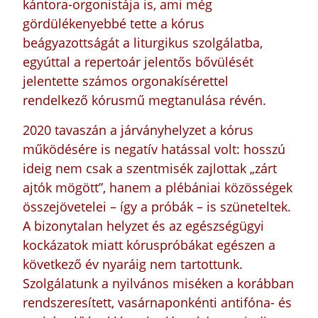
kántora-orgonistája is, ami még
gördülékenyebbé tette a kórus
beágyazottságát a liturgikus szolgálatba,
egyúttal a repertoár jelentős bővülését
jelentette számos orgonakísérettel
rendelkező kórusmű megtanulása révén.
2020 tavaszán a járványhelyzet a kórus
működésére is negatív hatással volt: hosszú
ideig nem csak a szentmisék zajlottak „zárt
ajtók mögött”, hanem a plébániai közösségek
összejövetelei – így a próbák – is szüneteltek.
A bizonytalan helyzet és az egészségügyi
kockázatok miatt kóruspróbákat egészen a
következő év nyaráig nem tartottunk.
Szolgálatunk a nyilvános miséken a korábban
rendszeresített, vasárnaponkénti antifóna- és