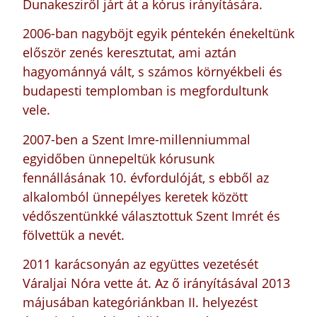
Dunakesziről járt át a kórus irányítására.
2006-ban nagyböjt egyik péntekén énekeltünk
először zenés keresztutat, ami aztán
hagyománnyá vált, s számos környékbeli és
budapesti templomban is megfordultunk
vele.
2007-ben a Szent Imre-millenniummal
egyidőben ünnepeltük kórusunk
fennállásának 10. évfordulóját, s ebből az
alkalomból ünnepélyes keretek között
védőszentünkké választottuk Szent Imrét és
fölvettük a nevét.
2011 karácsonyán az együttes vezetését
Váraljai Nóra vette át. Az ő irányításával 2013
májusában kategóriánkban II. helyezést