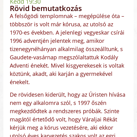
Kedd 19:30
Rövid bemutatkozás
A felsőgödi templomnak – megépülése óta –
többször is volt már kórusa, az utolsó az
1970-es években. A jelenlegi vegyeskar csírái
1996 adventjén jelentek meg, amikor
tizenegynéhányan alkalmilag összeálltunk, s
Gaudete-vasárnap megszólaltattuk Kodály
Adventi énekét. Mivel kisgyerekesek is voltak
köztünk, akadt, aki karján a gyermekével
énekelt.
De rövidesen kiderült, hogy az Úristen hívása
nem egy alkalomra szól, s 1997 őszén
megkezdődtek a rendszeres próbák. Szinte
magától értetődő volt, hogy Váraljai Rékát
kérjük meg a kórus vezetésére, aki ekkor
utolsó éves karvezetés szakos volt az egri