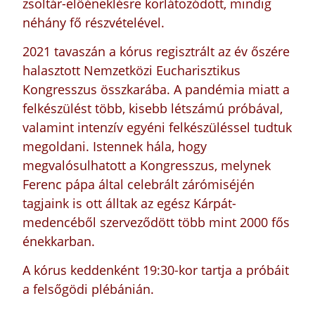
zsoltár-előéneklésre korlátozódott, mindig
néhány fő részvételével.
2021 tavaszán a kórus regisztrált az év őszére
halasztott Nemzetközi Eucharisztikus
Kongresszus összkarába. A pandémia miatt a
felkészülést több, kisebb létszámú próbával,
valamint intenzív egyéni felkészüléssel tudtuk
megoldani. Istennek hála, hogy
megvalósulhatott a Kongresszus, melynek
Ferenc pápa által celebrált zárómiséjén
tagjaink is ott álltak az egész Kárpát-
medencéből szerveződött több mint 2000 fős
énekkarban.
A kórus keddenként 19:30-kor tartja a próbáit
a felsőgödi plébánián.