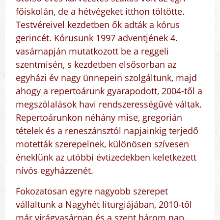
főiskolán, de a hétvégeket itthon töltötte.
Testvéreivel kezdetben ők adták a kórus
gerincét. Kórusunk 1997 adventjének 4.
vasárnapján mutatkozott be a reggeli
szentmisén, s kezdetben elsősorban az
egyházi év nagy ünnepein szolgáltunk, majd
ahogy a repertoárunk gyarapodott, 2004-től a
megszólalások havi rendszerességűvé váltak.
Repertoárunkon néhány mise, gregorián
tételek és a reneszánsztól napjainkig terjedő
motetták szerepelnek, különösen szívesen
éneklünk az utóbbi évtizedekben keletkezett
nívós egyházzenét.
Fokozatosan egyre nagyobb szerepet
vállaltunk a Nagyhét liturgiájában, 2010-től
már virágvasárnap és a szent három nap