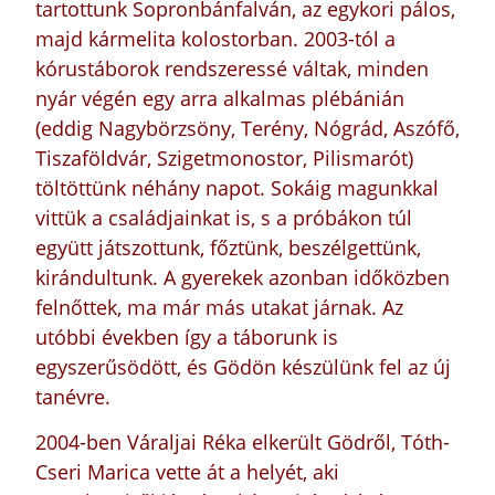
tartottunk Sopronbánfalván, az egykori pálos,
majd kármelita kolostorban. 2003-tól a
kórustáborok rendszeressé váltak, minden
nyár végén egy arra alkalmas plébánián
(eddig Nagybörzsöny, Terény, Nógrád, Aszófő,
Tiszaföldvár, Szigetmonostor, Pilismarót)
töltöttünk néhány napot. Sokáig magunkkal
vittük a családjainkat is, s a próbákon túl
együtt játszottunk, főztünk, beszélgettünk,
kirándultunk. A gyerekek azonban időközben
felnőttek, ma már más utakat járnak. Az
utóbbi években így a táborunk is
egyszerűsödött, és Gödön készülünk fel az új
tanévre.
2004-ben Váraljai Réka elkerült Gödről, Tóth-
Cseri Marica vette át a helyét, aki