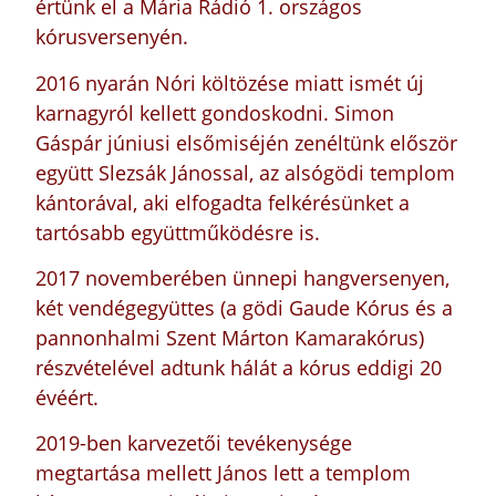
értünk el a Mária Rádió 1. országos
kórusversenyén.
2016 nyarán Nóri költözése miatt ismét új
karnagyról kellett gondoskodni. Simon
Gáspár júniusi elsőmiséjén zenéltünk először
együtt Slezsák Jánossal, az alsógödi templom
kántorával, aki elfogadta felkérésünket a
tartósabb együttműködésre is.
2017 novemberében ünnepi hangversenyen,
két vendégegyüttes (a gödi Gaude Kórus és a
pannonhalmi Szent Márton Kamarakórus)
részvételével adtunk hálát a kórus eddigi 20
évéért.
2019-ben karvezetői tevékenysége
megtartása mellett János lett a templom