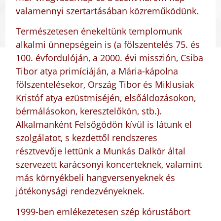
valamennyi szertartásában közreműködünk.
Természetesen énekeltünk templomunk
alkalmi ünnepségein is (a fölszentelés 75. és
100. évfordulóján, a 2000. évi misszión, Csiba
Tibor atya primíciáján, a Mária-kápolna
fölszentelésekor, Ország Tibor és Miklusiak
Kristóf atya ezüstmiséjén, elsőáldozásokon,
bérmálásokon, keresztelőkön, stb.).
Alkalmanként Felsőgödön kívül is látunk el
szolgálatot, s kezdettől rendszeres
résztvevője lettünk a Munkás Dalkör által
szervezett karácsonyi koncerteknek, valamint
más környékbeli hangversenyeknek és
jótékonysági rendezvényeknek.
1999-ben emlékezetesen szép kórustábort