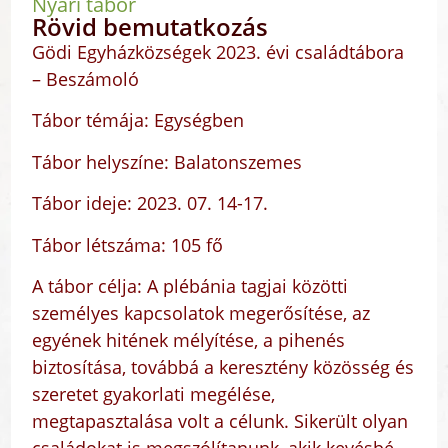
Nyári tábor
Rövid bemutatkozás
Gödi Egyházközségek 2023. évi családtábora
– Beszámoló
Tábor témája: Egységben
Tábor helyszíne: Balatonszemes
Tábor ideje: 2023. 07. 14-17.
Tábor létszáma: 105 fő
A tábor célja: A plébánia tagjai közötti
személyes kapcsolatok megerősítése, az
egyének hitének mélyítése, a pihenés
biztosítása, továbbá a keresztény közösség és
szeretet gyakorlati megélése,
megtapasztalása volt a célunk. Sikerült olyan
családokat is megszólítanunk, akik kevésbé