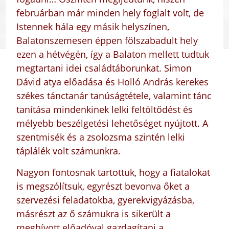
februárban már minden hely foglalt volt, de
Istennek hála egy másik helyszínen,
Balatonszemesen éppen fölszabadult hely
ezen a hétvégén, így a Balaton mellett tudtuk
megtartani idei családtáborunkat. Simon
Dávid atya előadása és Holló András kerekes
székes tánctanár tanúságtétele, valamint tánc
tanítása mindenkinek lelki feltöltődést és
mélyebb beszélgetési lehetőséget nyújtott. A
szentmisék és a zsolozsma szintén lelki
táplálék volt számunkra.
Nagyon fontosnak tartottuk, hogy a fiatalokat
is megszólítsuk, egyrészt bevonva őket a
szervezési feladatokba, gyerekvigyázásba,
másrészt az ő számukra is sikerült a
meghívott előadóval gazdagítani a