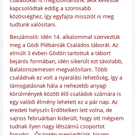
kapcsolódtak eddig a szorosabb
közösséghez, így egyfajta missziót is meg
tudtunk valósítani.
Beszámoló: Idén 14. alkalommal szerveztük
meg a Gödi Plébániák Családos táborát. Az
elmúlt 3 évben Gödön tartottuk a tábort
bejárós formában, idén sikerült ezt távolabb,
Balatonszemesen megvalósítani. Több
családnak ez volt a nyaralási lehetőség, így a
támogatásnak hála a nehezebb anyagi
körülmények között élő családok számára is
egy valódi élmény lehetett ez a pár nap. Az
eredeti helyszín Erdőtelken lett volna, de
sajnos februárban kiderült, hogy ott mégsem
tudnak ilyen nagy létszámú csoportot
fogadni… Őszintén megijedtünk, hiszen