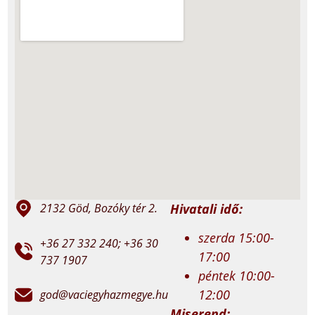
Hivatali idő:
2132 Göd, Bozóky tér 2.
szerda 15:00-
+36 27 332 240; +36 30
17:00
737 1907
péntek 10:00-
12:00
god@vaciegyhazmegye.hu
Miserend: