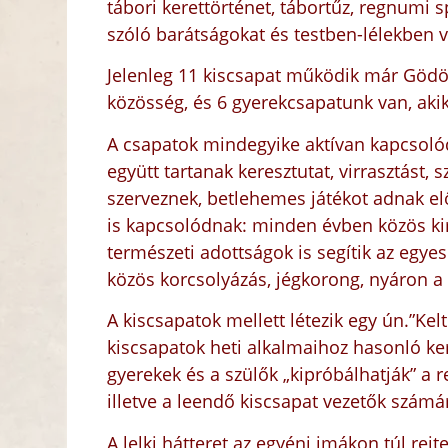
tábori kerettörténet, tábortűz, regnumi 
szóló barátságokat és testben-lélekben v
Jelenleg 11 kiscsapat működik már Gödö
közösség, és
6
gyerekcsapatunk van
, ak
A csapatok mindegyike aktívan kapcsolód
együtt tartanak keresztutat, virrasztást,
szerveznek, betlehemes játékot adnak el
is kapcsolódnak: minden évben közös kirán
természeti adottságok is segítik az egye
közös korcsolyázás, jégkorong, nyáron a
A kiscsapatok mellett létezik egy ún.”Ke
kiscsapatok heti alkalmaihoz hasonló ker
gyerekek és a szülők „kipróbálhatják” a re
illetve a leendő kiscsapat vezetők számár
A lelki hátteret az egyéni imákon túl rejt