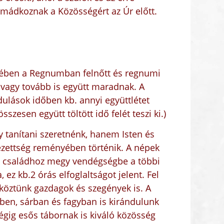
mádkoznak a Közösségért az Úr előtt.
gében a Regnumban felnőtt és regnumi
ig vagy tovább is együtt maradnak. A
dulások időben kb. annyi együttlétet
zesen együtt töltött idő felét teszi ki.)
 tanítani szeretnénk, hanem Isten és
lezettség reményében történik. A népek
s családhoz megy vendégségbe a többi
, ez k
b.2 órás elfoglaltságot jelent.
Fel
 köztünk gazdagok és szegények is. A
őben, sárban és fagyban is kirándulunk
gig esős tábornak is kiváló közösség