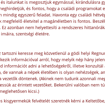
és italunkat is megosztjuk egymással, kirándulásra gy
meghirdetjük, és fontos, hogy a családi programokat 
m mindig egyszerű feladat. Havonta egy családi hétv
megfelelő életvitel a magánéletben is fontos. Beszélg
 Ez azonban nem helyettesíti a rendszeres hittanóráka
imáira, szentségi életére.
 tartozni keresse meg közvetlenül a gödi helyi Regnu
ezik információval arról, hogy melyik nép hány jelent
d információt adni a lehetőségekről, illetve konzultál 
ra, de vannak a népek életében is olyan nehézségek, a
ől a vezetők döntenek. (Akinek nem tudunk azonnali meg
ressük az érintett vezetőket. Bekerülni valóban nem 
meglehetősen kicsi.)
s kisgyermekük felvételét szeretnék kérni a Keltetőbe