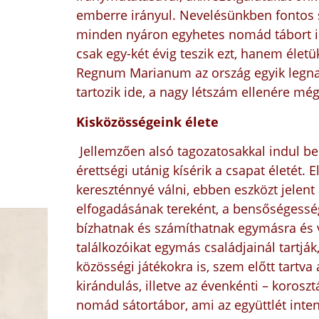
emberre irányul. Nevelésünkben fontos sz
minden nyáron egyhetes nomád tábort is
csak egy-két évig teszik ezt, hanem élet
Regnum Marianum az ország egyik legnagy
tartozik ide, a nagy létszám ellenére még
Kisközösségeink élete
Jellemzően alsó tagozatosakkal indul be
érettségi utánig kísérik a csapat életét.
kereszténnyé válni, ebben eszközt jelen
elfogadásának tereként, a bensőségesség
bízhatnak és számíthatnak egymásra és v
találkozóikat egymás családjainál tartj
közösségi játékokra is, szem előtt tartv
kirándulás, illetve az évenkénti – koros
nomád sátortábor, ami az együttlét inte