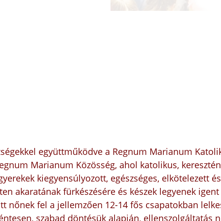
özségekkel együttműködve a
Regnum Marianum Katolik
egnum Marianum Közösség, ahol katolikus, keresztény
gyerekek kiegyensúlyozott, egészséges, elkötelezett é
sten akaratának fürkészésére és készek legyenek igent
t nőnek fel a jellemzően 12-14 fős csapatokban lelkes
éntesen, szabad döntésük alapján, ellenszolgáltatás 