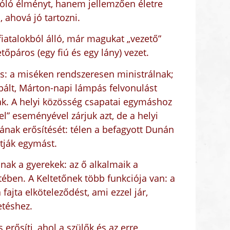
szóló élményt, hanem jellemzően életre
 ahová jó tartozni.
fiatalokból álló, már magukat „vezető”
etőpáros (egy fiú és egy lány) vezet.
s: a miséken rendszeresen ministrálnak;
 bált, Márton-napi lámpás felvonulást
nak. A helyi közösség csapatai egymáshoz
el” eseményével zárjuk azt, de a helyi
sának erősítését: télen a befagyott Dunán
tják egymást.
nnak a gyerekek: az ő alkalmaik a
tében. A Keltetőnek több funkciója van: a
fajta elköteleződést, ami ezzel jár,
etéshez.
 erősíti, ahol a szülők és az erre