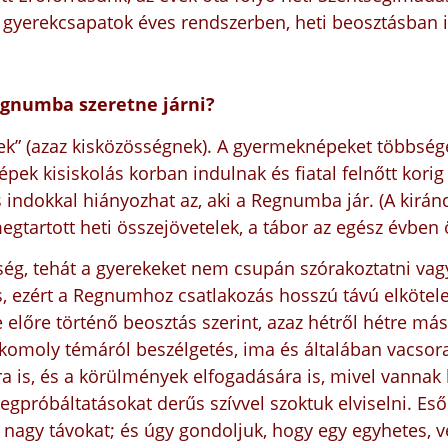
gyerekcsapatok éves rendszerben, heti beosztásban i
Regnumba szeretne járni?
k” (azaz kisközösségnek). A gyermeknépeket többsé
népek kisiskolás korban indulnak és fiatal felnőtt kor
 indokkal hiányozhat az, aki a Regnumba jár. (A kirán
artott heti összejövetelek, a tábor az egész évben öss
ég, tehát a gyerekeket nem csupán szórakoztatni vagy
is, ezért a Regnumhoz csatlakozás hosszú távú elköte
 előre történő beosztás szerint,
azaz hétről hétre má
komoly témáról beszélgetés, ima és általában vacsora
a is, és a körülmények elfogadására is, mivel vannak
egpróbáltatásokat derűs szívvel szoktuk elviselni. Es
agy távokat; és úgy gondoljuk, hogy egy egyhetes, vé