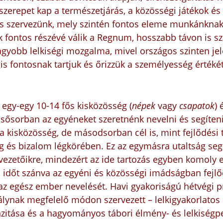
erepet kap a természetjárás, a közösségi játékok és 
 szervezünk, mely szintén fontos eleme munkánknak.
ük fontos részévé válik a Regnum, hosszabb távon is s
obb lelkiségi mozgalma, mivel országos szinten jele
is fontosnak tartjuk és őrizzük a személyesség értékét
 egy-egy 10-14 fős kisközösség (
népek
vagy
csapatok
) 
 Elsősorban az egyéneket szeretnénk nevelni és segíteni
t a kisközösség, de másodsorban cél is, mint fejlődés
 és bizalom légkörében. Ez az egymásra utaltság segí
ezetőikre, mindezért az ide tartozás egyben komoly el
ák, időt szánva az egyéni és közösségi imádságban fe
a az egész ember nevelését. Havi gyakoriságú hétvégi 
ztálynak megfelelő módon szervezett – lelkigyakorlato
nzitása és a hagyományos tábori élmény- és lelkiségpe