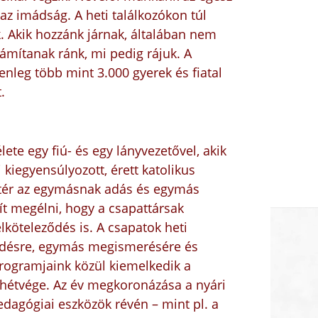
az imádság. A heti találkozókon túl
 Akik hozzánk járnak, általában nem
zámítanak ránk, mi pedig rájuk. A
nleg több mint 3.000 gyerek és fiatal
.
élete egy fiú- és egy lányvezetővel, akik
 kiegyensúlyozott, érett katolikus
i tér az egymásnak adás és egymás
t megélni, hogy a csapattársak
köteleződés is. A csapatok heti
jlődésre, egymás megismerésére és
programjaink közül kiemelkedik a
s hétvége. Az év megkoronázása a nyári
dagógiai eszközök révén – mint pl. a