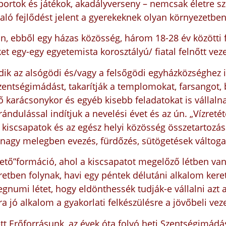
sportok és játékok, akadályverseny – nemcsak életre 
aló fejlődést jelent a gyerekeknek olyan környezetben,
n, ebből egy házas közösség, három 18-28 év közötti
iket egy-egy egyetemista korosztályú/ fiatal felnőtt vez
ik az alsógödi és/vagy a felsőgödi egyházközséghez i
 szentségimádást, takarítják a templomokat, farsangot,
ő karácsonykor és egyéb kisebb feladatokat is vállal
dulással indítjuk a nevelési évet és az ún. „Vízretét
s kiscsapatok és az egész helyi közösség összetartozá
 nagy melegben evezés, fürdőzés, sütögetések váltoga
ltető”formáció, ahol a kiscsapatot megelőző létben va
etben folynak, havi egy péntek délutáni alkalom kere
gnumi létet, hogy eldönthessék tudják-e vállalni azt a 
a jó alkalom a gyakorlati felkészülésre a jövőbeli vez
ett Erőforrásunk, az évek óta folyó heti Szentségimádás