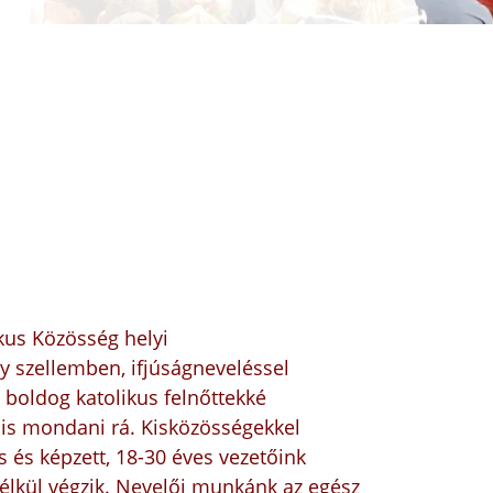
us Közösség helyi
 szellemben, ifjúságneveléssel
s boldog katolikus felnőttekké
 is mondani rá. Kisközösségekkel
 és képzett, 18-30 éves vezetőink
nélkül végzik. Nevelői munkánk az egész