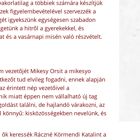
akorlatilag a többiek számára készítjük
ezek figyelembevételével szervezzék a
égét igyekszünk egységesen szabadon
etünk a hitről a gyerekekkel, és
t és a vasárnapi misén való részvételt.
m vezetőjét Mikesy Orsit a
mikesyo
kezőt tud elvileg fogadni, ennek alapján
az érintett nép vezetőivel a
mik miatt éppen nem vállalható új tag
oldást találni, de hajlandó várakozni, az
túl könnyű: kisközösségekben nevelünk, és
, ők keressék Ráczné Körmendi Katalint a