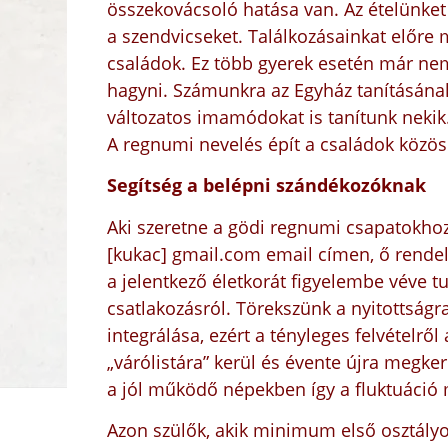
összekovácsoló hatása van. Az ételünket 
a szendvicseket. Találkozásainkat előre 
családok. Ez több gyerek esetén már ne
hagyni. Számunkra az Egyház tanításának 
változatos imamódokat is tanítunk nekik.
A regnumi nevelés épít a családok közös 
Segítség a belépni szándékozóknak
Aki szeretne a gödi regnumi csapatokhoz
[kukac] gmail.com
email címen, ő rendelk
a jelentkező életkorát figyelembe véve tu
csatlakozásról. Törekszünk a nyitottság
integrálása, ezért a tényleges felvételr
„várólistára” kerül és évente újra megke
a jól működő népekben így a fluktuáció 
Azon szülők, akik minimum első osztályo