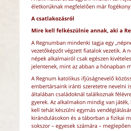
életkorúknak megfelelően már fogékony 
A csatlakozásról
Mire kell felkészülnie annak, aki a 
A Regnumban mindenki tagja egy „népne
vezetőképzőt végzett fiatalok vezetik. A 
népek alkalmairól csak egészen kivételes
jelentenek, mint az abban a hónapban megt
A Regnum katolikus ifjúságnevelő közöss
embertársaink iránti szeretetre nevelni 
általában családoknál találkoznak
félévre
gyerek. Az alkalmakon mindig van játék, 
kell tehát készülni egymás vendéglátásár
kirándulásokon és a táborban a fizikai m
sokszor – egyesek számára – meglepően n