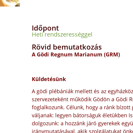
Időpont
Heti rendszerességgel
Rövid bemutatkozás
A Gödi Regnum Marianum (GRM)
Küldetésünk
A gödi plébániák mellett és az egyházk
szervezeteként
működik Gödön
a Gödi R
foglalkozunk. Célunk, hogy a ránk bízott 
váljanak: legyen bátorságuk életükben I
dolgozunk: a hozzánk járó gyerekek együt
iránymutatásával, akik szolgálatukat önk