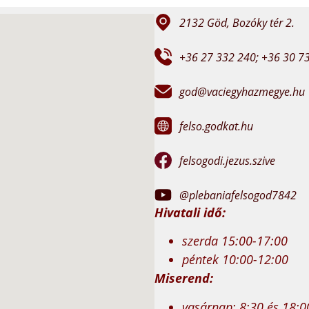
2132 Göd, Bozóky tér 2.
+36 27 332 240; +36 30 7
god@vaciegyhazmegye.hu
felso.godkat.hu
felsogodi.jezus.szive
@plebaniafelsogod7842
Hivatali idő:
szerda 15:00-17:00
péntek 10:00-12:00
Miserend:
vasárnap: 8:30 és 18:0