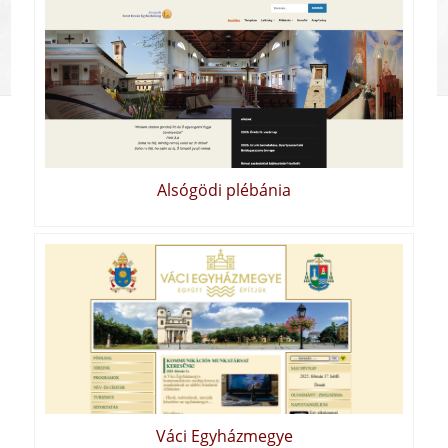
Alsógödi plébánia
Váci Egyházmegye