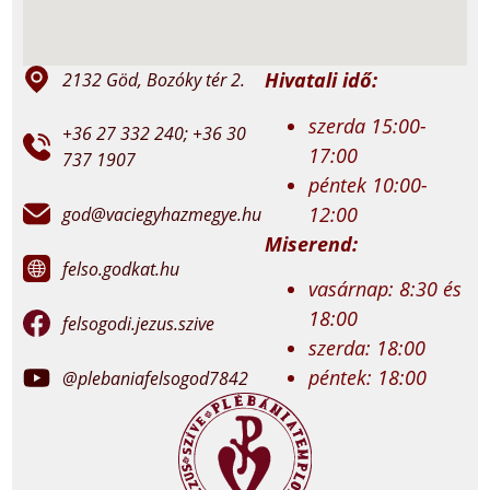
Hivatali idő:
2132 Göd, Bozóky tér 2.
szerda 15:00-
+36 27 332 240; +36 30
17:00
737 1907
péntek 10:00-
12:00
god@vaciegyhazmegye.hu
Miserend:
felso.godkat.hu
vasárnap: 8:30 és
18:00
felsogodi.jezus.szive
szerda: 18:00
péntek: 18:00
@plebaniafelsogod7842