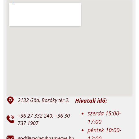
Hivatali idő:
2132 Göd, Bozóky tér 2.
szerda 15:00-
+36 27 332 240; +36 30
17:00
737 1907
péntek 10:00-
12:00
god@vaciegyhazmegye.hu