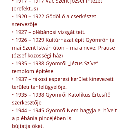
• 1917 – 1917 Vác Szent József intézet
(prefektus)
• 1920 – 1922 Gödöllő a cserkészet
szervezője
• 1927 – plébánosi vizsgát tett.
• 1926 – 1929 Kultúrházat épít Gyömrőn (a
mai Szent István úton – ma a neve: Prause
József közösségi ház)
• 1935 – 1938 Gyömrői „Jézus Szíve”
templom építése
• 1937 – rákosi esperesi kerület kinevezett
területi tanfelügyelője.
• 1935 – 1938 Gyömrői Katolikus Értesítő
szerkesztője
• 1944 – 1945 Gyömrő Nem hagyja el híveit
a plébánia pincéjében is
bújtatja őket.