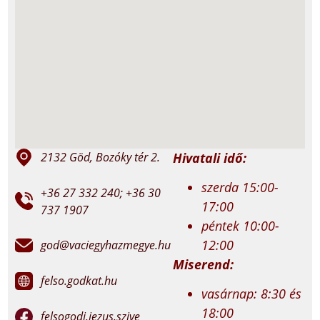
Hivatali idő:
2132 Göd, Bozóky tér 2.
szerda 15:00-
+36 27 332 240; +36 30
17:00
737 1907
péntek 10:00-
12:00
god@vaciegyhazmegye.hu
Miserend:
felso.godkat.hu
vasárnap: 8:30 és
18:00
felsogodi.jezus.szive