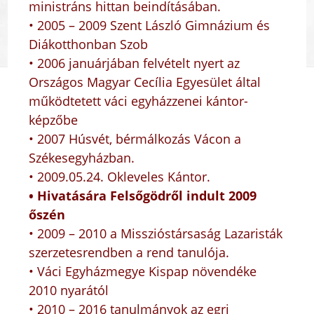
ministráns hittan beindításában.
• 2005 – 2009 Szent László Gimnázium és
Diákotthonban Szob
• 2006 januárjában felvételt nyert az
Országos Magyar Cecília Egyesület által
működtetett váci egyházzenei kántor-
képzőbe
• 2007 Húsvét, bérmálkozás Vácon a
Székesegyházban.
• 2009.05.24. Okleveles Kántor.
• Hivatására Felsőgödről indult 2009
őszén
• 2009 – 2010 a Misszióstársaság Lazaristák
szerzetesrendben a rend tanulója.
• Váci Egyházmegye Kispap növendéke
2010 nyarától
• 2010 – 2016 tanulmányok az egri