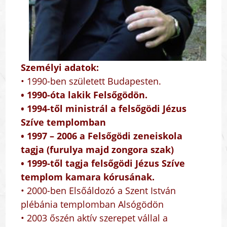
Személyi adatok:
• 1990-ben született Budapesten.
• 1990-óta lakik Felsőgödön.
• 1994-től ministrál a felsőgödi Jézus
Szíve templomban
• 1997 – 2006 a Felsőgödi zeneiskola
tagja (furulya majd zongora szak)
• 1999-től tagja felsőgödi Jézus Szíve
templom kamara kórusának.
• 2000-ben Elsőáldozó a Szent István
plébánia templomban Alsógödön
• 2003 őszén aktív szerepet vállal a