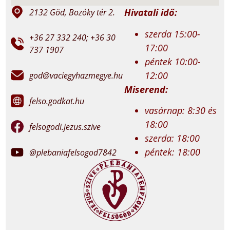
Hivatali idő:
2132 Göd, Bozóky tér 2.
szerda 15:00-
+36 27 332 240; +36 30
17:00
737 1907
péntek 10:00-
12:00
god@vaciegyhazmegye.hu
Miserend:
felso.godkat.hu
vasárnap: 8:30 és
18:00
felsogodi.jezus.szive
szerda: 18:00
péntek: 18:00
@plebaniafelsogod7842