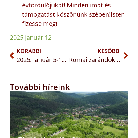
évfordulójukat! Minden imát és
támogatást köszönünk szépen!
Isten
fizesse meg!
2025 január 12
KORÁBBI
KÉSŐBBI
2025. január 5-12. Karácsony 2. vasárnapja
Római zarándoklat: 2025.09.28-10.03.
További híreink