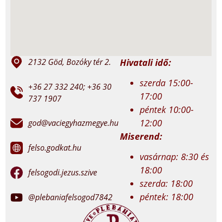
Hivatali idő:
2132 Göd, Bozóky tér 2.
szerda 15:00-
+36 27 332 240; +36 30
17:00
737 1907
péntek 10:00-
12:00
god@vaciegyhazmegye.hu
Miserend:
felso.godkat.hu
vasárnap: 8:30 és
18:00
felsogodi.jezus.szive
szerda: 18:00
péntek: 18:00
@plebaniafelsogod7842