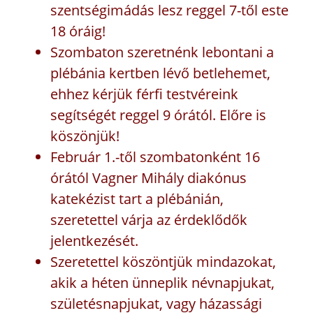
szentségimádás lesz reggel 7-től este
18 óráig!
Szombaton szeretnénk lebontani a
plébánia kertben lévő betlehemet,
ehhez kérjük férfi testvéreink
segítségét reggel 9 órától. Előre is
köszönjük!
Február 1.-től szombatonként 16
órától Vagner Mihály diakónus
katekézist tart a plébánián,
szeretettel várja az érdeklődők
jelentkezését.
Szeretettel köszöntjük mindazokat,
akik a héten ünneplik névnapjukat,
születésnapjukat, vagy házassági