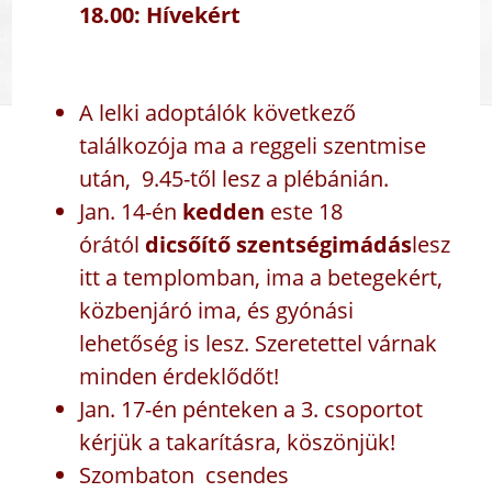
18.00: Hívekért
A lelki adoptálók következő
találkozója ma a reggeli szentmise
után, 9.45-től lesz a plébánián.
Jan. 14-én
kedden
este 18
órától
dicsőítő szentségimádás
lesz
itt a templomban, ima a betegekért,
közbenjáró ima, és gyónási
lehetőség is lesz. Szeretettel várnak
minden érdeklődőt!
Jan. 17-én pénteken a 3. csoportot
kérjük a takarításra, köszönjük!
Szombaton csendes