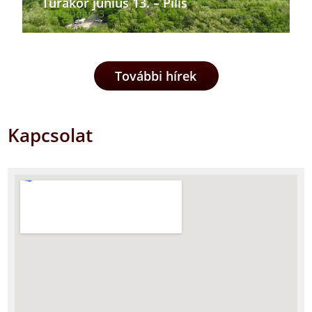
Túrakör június 13. – Pilis
2026 június 3
További hírek
Kapcsolat