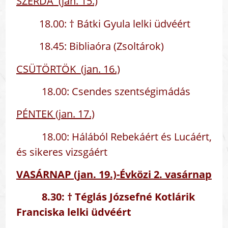
SZERDA (jan. 15.)
18.00: † Bátki Gyula lelki üdvéért
18.45: Bibliaóra (Zsoltárok)
CSÜTÖRTÖK (jan. 16.)
18.00: Csendes szentségimádás
PÉNTEK (jan. 17.)
18.00: Hálából Rebekáért és Lucáért,
és sikeres vizsgáért
VASÁRNAP (jan. 19.)-Évközi 2. vasárnap
8.30: † Téglás Józsefné Kotlárik
Franciska lelki üdvéért