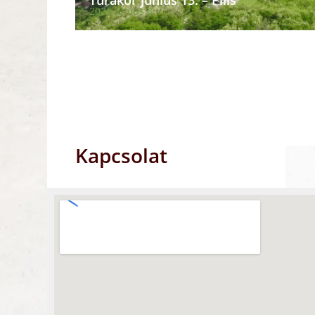
Túrakör június 13. – Pilis
2026 június 3
Kapcsolat