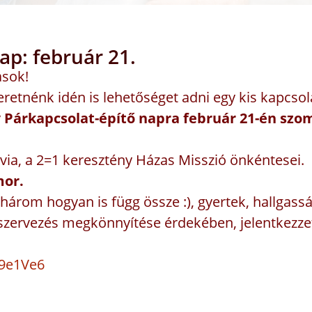
ap: február 21.
asok!
etnénk idén is lehetőséget adni egy kis kapcsolat
y
Párkapcsolat-építő napra február 21-én szom
lvia, a 2=1 keresztény Házas Misszió önkéntesei.
mor.
három hogyan is függ össze :), gyertek, hallgass
szervezés megkönnyítése érdekében, jelentkezze
9e1Ve6