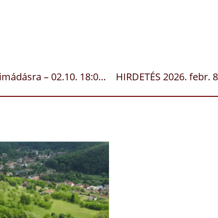
Meghívó Dicsőítő Szentségimádásra – 02.10. 18:00 – Gödi Áldás Háza
HIRDETÉS 2026. febr. 
Mentálhigiénés tanácsa