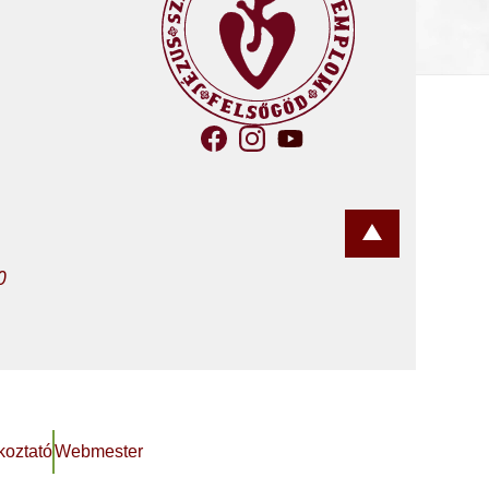
0
koztató
Webmester