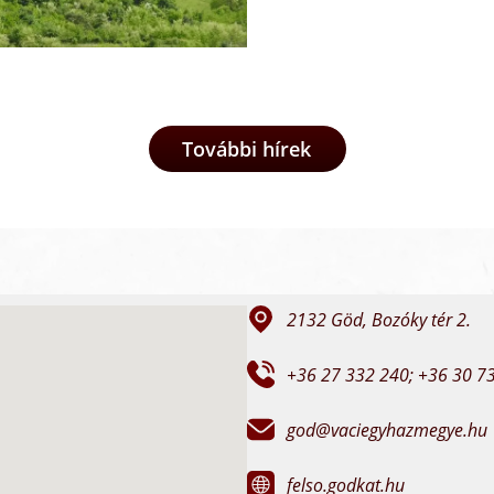
lelkisegito.god@gmail.
2026 május 7
További hírek
2132 Göd, Bozóky tér 2.
+36 27 332 240; +36 30 7
god@vaciegyhazmegye.hu
felso.godkat.hu