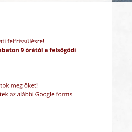
i felfrissülésre!
baton 9 órától a felsőgödi
átok meg őket!
tek az alábbi Google forms