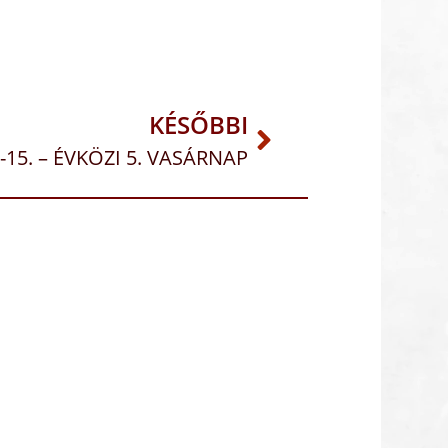
KÉSŐBBI
8-15. – ÉVKÖZI 5. VASÁRNAP
dás, Meszlényi Zsuzsa,