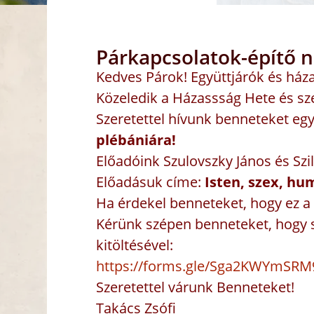
Párkapcsolatok-építő n
Kedves Párok! Együttjárók és ház
Közeledik a Házassság Hete és szer
Szeretettel hívunk benneteket eg
plébániára!
Előadóink Szulovszky János és Szi
Előadásuk címe:
Isten, szex, hu
Ha érdekel benneteket, hogy ez a 
Kérünk szépen benneteket, hogy 
kitöltésével:
https://forms.gle/
Sga2KWYmSRM
Szeretettel várunk Benneteket!
Takács Zsófi