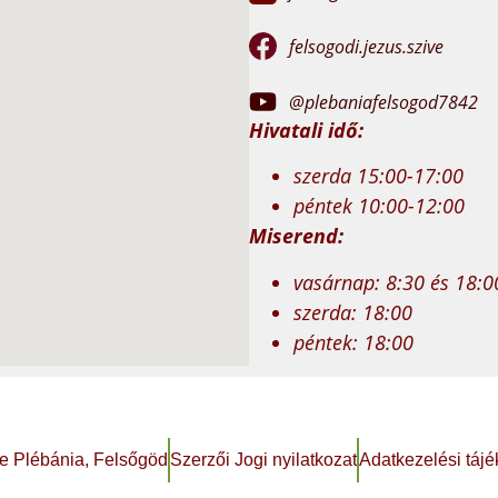
felsogodi.jezus.szive
@plebaniafelsogod7842
Hivatali idő:
szerda 15:00-17:00
péntek 10:00-12:00
Miserend:
vasárnap: 8:30 és 18:0
szerda: 18:00
péntek: 18:00
e Plébánia, Felsőgöd
Szerzői Jogi nyilatkozat
Adatkezelési tájé