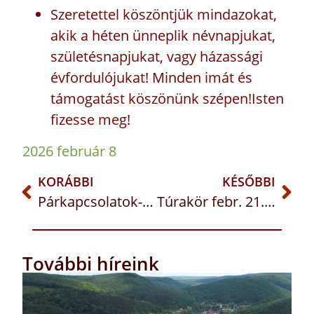
Szeretettel köszöntjük mindazokat,
akik a héten ünneplik névnapjukat,
születésnapjukat, vagy házassági
évfordulójukat! Minden imát és
támogatást köszönünk szépen!Isten
fizesse meg!
2026 február 8
KORÁBBI
KÉSŐBBI
Párkapcsolatok-építő nap: február 21.
Túrakör febr. 21. – Kevélyek
További híreink