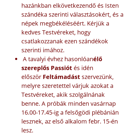
hazánkban elkövetkezendő és Isten
szándéka szerinti választásokért, és a
népek megbékéléséért. Kérjük a
kedves Testvéreket, hogy
csatlakozzanak ezen szándékok
szerinti imához.
A tavalyi évhez hasonlóan
élő
szereplős Passiót
és idén
először
Feltámadást
szervezünk,
melyre szeretettel várjuk azokat a
Testvéreket, akik szolgálnának
benne. A próbák minden vasárnap
16.00-17.45-ig a felsőgödi plébánián
lesznek, az első alkalom febr. 15-én
lesz.