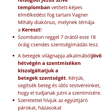
templomban
vetített-képes
elmélkedést fog tartani Vagner
Mihály diakónus, melynek témája
a
Kereszt
!
Szombaton reggel 7 órától este 18
óráig csendes szentségimádás lesz.
A betegek világnapja alkalmából
jövő
hétvégén a szentmiséken
kiszolgáltatjuk a
betegek
szentségét
. Kérjük,
segítsék beteg és idős testvéreinket,
hogy el tudjanak jutni a szentmisére.
Szeretettel hívjuk az együttjáró
párokat, házasokat