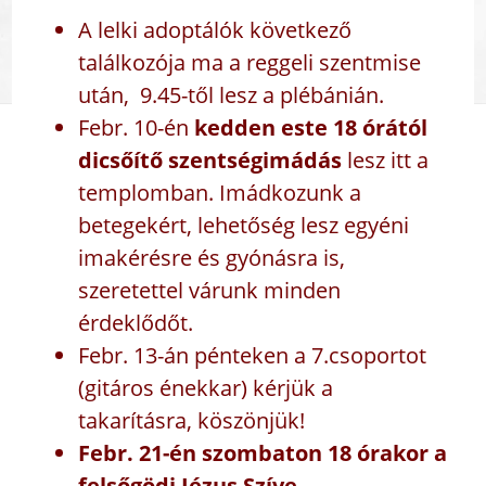
A lelki adoptálók következő
találkozója ma a reggeli szentmise
után, 9.45-től lesz a plébánián.
Febr. 10-én
kedden este 18 órától
dicsőítő szentségimádás
lesz itt a
templomban. Imádkozunk a
betegekért, lehetőség lesz egyéni
imakérésre és gyónásra is,
szeretettel várunk minden
érdeklődőt.
Febr. 13-án pénteken a 7.csoportot
(gitáros énekkar) kérjük a
takarításra, köszönjük!
Febr. 21-én szombaton 18 órakor a
felsőgödi Jézus Szíve