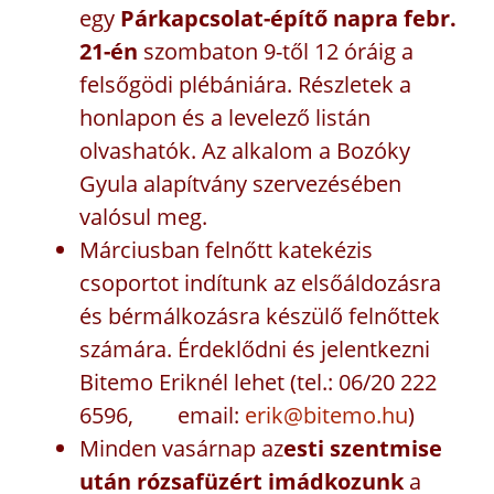
egy
Párkapcsolat-építő napra febr.
21-én
szombaton 9-től 12 óráig a
felsőgödi plébániára. Részletek a
honlapon és a levelező listán
olvashatók. Az alkalom a Bozóky
Gyula alapítvány szervezésében
valósul meg.
Márciusban felnőtt katekézis
csoportot indítunk az elsőáldozásra
és bérmálkozásra készülő felnőttek
számára. Érdeklődni és jelentkezni
Bitemo Eriknél lehet (tel.: 06/20 222
6596, email:
erik@bitemo.hu
)
Minden vasárnap az
esti szentmise
után rózsafüzért imádkozunk
a