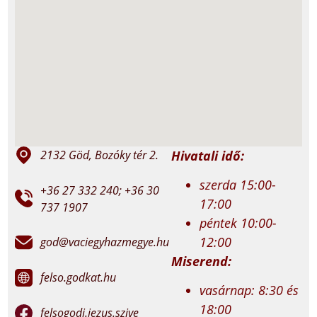
Hivatali idő:
2132 Göd, Bozóky tér 2.
szerda 15:00-
+36 27 332 240; +36 30
17:00
737 1907
péntek 10:00-
12:00
god@vaciegyhazmegye.hu
Miserend:
felso.godkat.hu
vasárnap: 8:30 és
18:00
felsogodi.jezus.szive