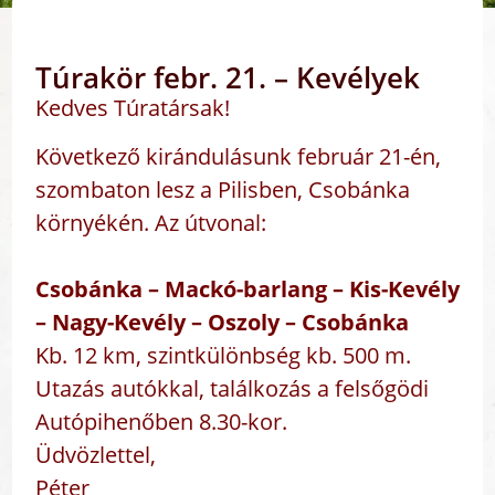
Túrakör febr. 21. – Kevélyek
Kedves Túratársak!
Következő kirándulásunk február 21-én,
szombaton lesz a Pilisben, Csobánka
környékén. Az útvonal:
Csobánka – Mackó-barlang – Kis-Kevély
– Nagy-Kevély – Oszoly
–
Csobánka
Kb. 12 km, szintkülönbség kb. 500 m.
Utazás autókkal, találkozás a felsőgödi
Autópihenőben 8.30-
kor
.
Üdvözlettel,
Péter