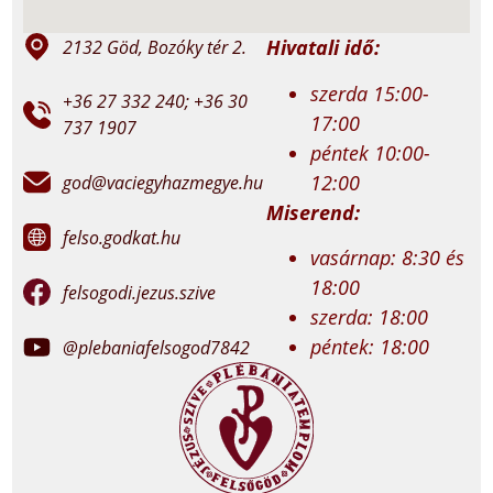
Hivatali idő:
2132 Göd, Bozóky tér 2.
szerda 15:00-
+36 27 332 240; +36 30
17:00
737 1907
péntek 10:00-
12:00
god@vaciegyhazmegye.hu
Miserend:
felso.godkat.hu
vasárnap: 8:30 és
18:00
felsogodi.jezus.szive
szerda: 18:00
péntek: 18:00
@plebaniafelsogod7842