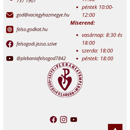
737 1907
péntek 10:00-
12:00
god@vaciegyhazmegye.hu
Miserend:
felso.godkat.hu
vasárnap: 8:30 és
18:00
felsogodi.jezus.szive
szerda: 18:00
péntek: 18:00
@plebaniafelsogod7842