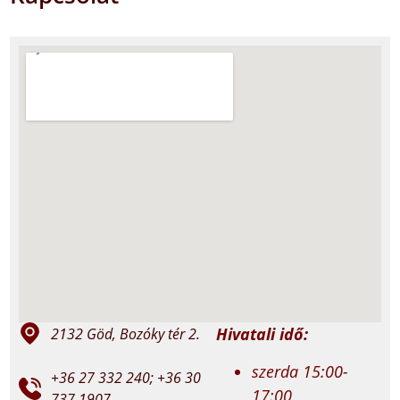
Hivatali idő:
2132 Göd, Bozóky tér 2.
szerda 15:00-
+36 27 332 240; +36 30
17:00
737 1907