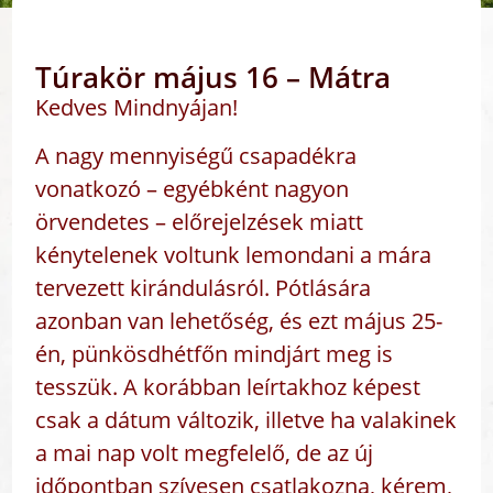
Túrakör május 16 – Mátra
Kedves Mindnyájan!
A nagy mennyiségű csapadékra
vonatkozó – egyébként nagyon
örvendetes – előrejelzések miatt
kénytelenek voltunk lemondani a mára
tervezett kirándulásról. Pótlására
azonban van lehetőség, és ezt május 25-
én, pünkösdhétfőn mindjárt meg is
tesszük. A korábban leírtakhoz képest
csak a dátum változik, illetve ha valakinek
a mai nap volt megfelelő, de az új
időpontban szívesen csatlakozna, kérem,