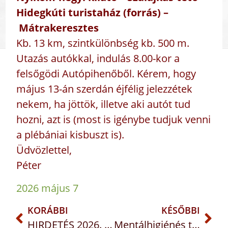
Hidegkúti turistaház (forrás) –
Mátrakeresztes
Kb. 13 km, szintkülönbség kb. 500 m.
Utazás autókkal, indulás 8.00-kor a
felsőgödi Autópihenőből. Kérem, hogy
május 13-án szerdán éjfélig jelezzétek
nekem, ha jöttök, illetve aki autót tud
hozni, azt is (most is igénybe tudjuk venni
a plébániai kisbuszt is).
Üdvözlettel,
Péter
2026 május 7
KORÁBBI
KÉSŐBBI
HIRDETÉS 2026. május 3-10. HÚSVÉT 5. VASÁRNAPJA
Mentálhigiénés tanácsadás, Meszlényi Zsuzsa, lelkisegito.god@gmail.com