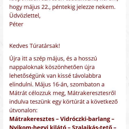
hogy május 22., péntekig jelezze nekem.
Üdvözlettel,
Péter
Kedves Túratársak!
Újra itt a szép május, és a hosszú
nappaloknak köszönhetően újra
lehetőségünk van kissé távolabbra
elindulni. Május 16-án, szombaton a
Mátrát célozzuk meg, Mátrakeresztesről
indulva teszünk egy körtúrát a következő
útvonalon:
Mátrakeresztes – Vidróczki-barlang –
Nyikom-hegyi kilátó – Szalajkás-tető –