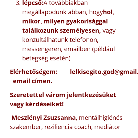
lépcső:
A továbbiakban
megállapodunk abban, hogy
hol,
mikor, milyen gyakorisággal
találkozunk személyesen,
vagy
konzultálhatunk telefonon,
messengeren, emailben (például
betegség esetén)
Elérhetőségem:
lelkisegito.god@gmai
email címen.
Szeretettel várom jelentkezésüket
vagy kérdéseiket!
Meszlényi Zsuzsanna
, mentálhigiénés
szakember, reziliencia coach, mediátor