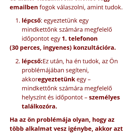
emailben
fogok válaszolni, amint tudok.
lépcső
: egyeztetünk egy
mindkettőnk számára megfelelő
időpontot egy
1. telefonon
(30 perces, ingyenes) konzultációra.
lépcső:
Ez után, ha én tudok, az Ön
problémájában segíteni,
akkor
egyeztetünk
egy –
mindkettőnk számára megfelelő
helyszínt és időpontot –
személyes
találkozóra.
Ha az ön problémája olyan, hogy az
több alkalmat vesz igénybe, akkor azt