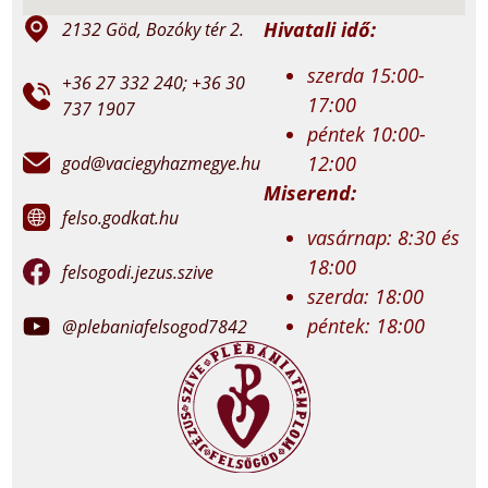
Hivatali idő:
2132 Göd, Bozóky tér 2.
szerda 15:00-
+36 27 332 240; +36 30
17:00
737 1907
péntek 10:00-
12:00
god@vaciegyhazmegye.hu
Miserend:
felso.godkat.hu
vasárnap: 8:30 és
18:00
felsogodi.jezus.szive
szerda: 18:00
péntek: 18:00
@plebaniafelsogod7842