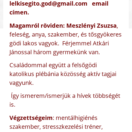
lelkisegito.god@gmail.com email
címen.
Magamról röviden: Meszlényi Zsuzsa
,
feleség, anya, szakember, és tősgyökeres
gödi lakos vagyok. Férjemmel Atkári
Jánossal három gyermekünk van.
Családommal együtt a felsőgödi
katolikus plébánia közösség aktív tagjai
vagyunk.
Így ismerem/ismerjük a hívek többségét
is.
Végzettségeim
: mentálhigiénés
szakember, stresszkezelési tréner,