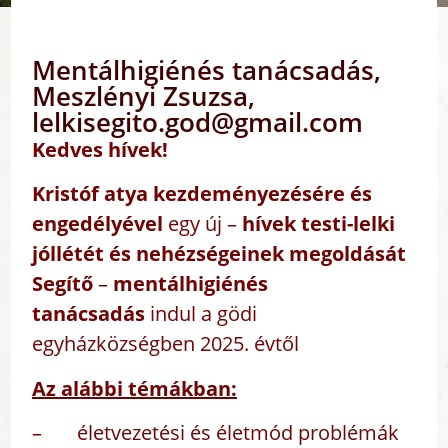
Mentálhigiénés tanácsadás,
Meszlényi Zsuzsa,
lelkisegito.god@gmail.com
Kedves hívek!
Kristóf atya kezdeményezésére
és
engedélyével
egy új –
hívek testi-lelki
jóllétét és nehézségeinek megoldását
Segítő
–
mentálhigiénés
tanácsadás
indul a gödi
egyházközségben 2025. évtől
Az alábbi témákban:
– életvezetési és életmód problémák