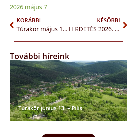
2026 május 7
KORÁBBI
KÉSŐBBI
Túrakör május 16 – Mátra
HIRDETÉS 2026. május 10-17. HÚSVÉT 6. VASÁRNAPJA
További híreink
Túrakör június 13. – Pilis
2026 június 3