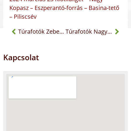
Kopasz – Eszperantó-forrás – Basina-tető
– Piliscsév
Túrafotók Zebegény
Túrafotók Nagybörzsöny
Kapcsolat