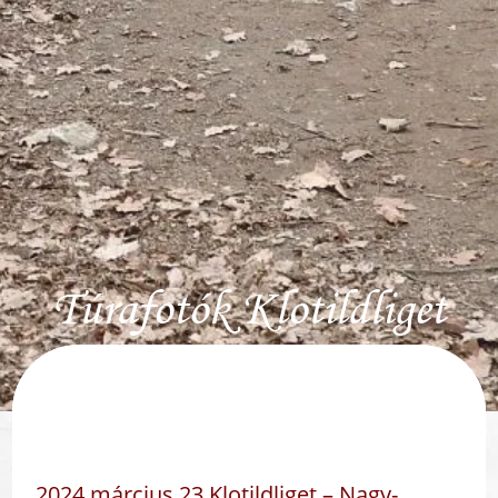
Túrafotók Klotildliget
2024 március 23 Klotildliget – Nagy-