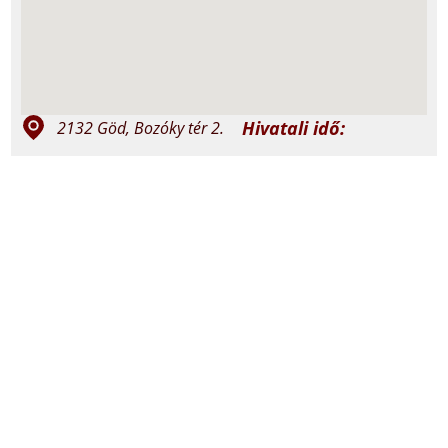
Hivatali idő:
2132 Göd, Bozóky tér 2.
szerda 15:00-
+36 27 332 240; +36 30
17:00
737 1907
péntek 10:00-
12:00
god@vaciegyhazmegye.hu
Miserend:
felso.godkat.hu
vasárnap: 8:30 és
18:00
felsogodi.jezus.szive
szerda: 18:00
péntek: 18:00
@plebaniafelsogod7842