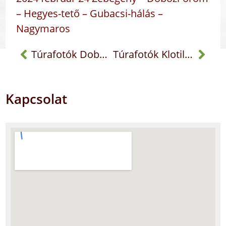
– Hegyes-tető – Gubacsi-hálás –
Nagymaros
Túrafotók Dobogókő
Túrafotók Klotildliget
Kapcsolat