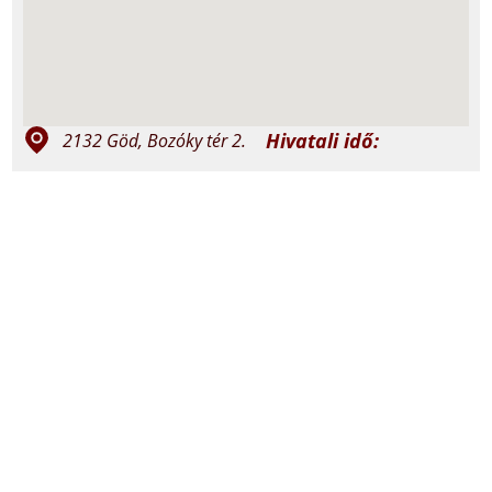
Hivatali idő:
2132 Göd, Bozóky tér 2.
szerda 15:00-
+36 27 332 240; +36 30
17:00
737 1907
péntek 10:00-
12:00
god@vaciegyhazmegye.hu
Miserend:
felso.godkat.hu
vasárnap: 8:30 és
18:00
felsogodi.jezus.szive
szerda: 18:00
péntek: 18:00
@plebaniafelsogod7842