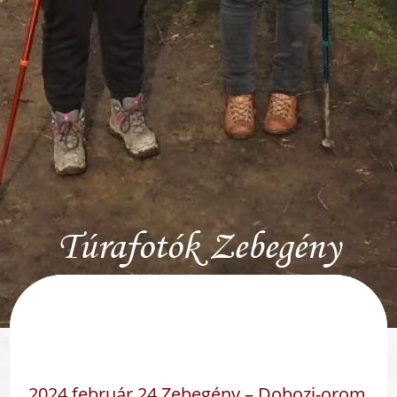
Túrafotók Zebegény
2024 február 24 Zebegény – Dobozi-orom