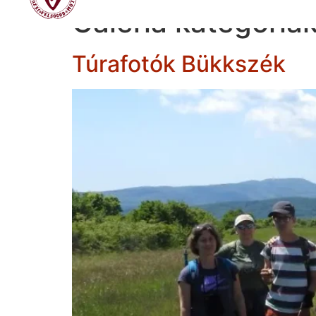
Galéria kategóriá
Túrafotók Bükkszék