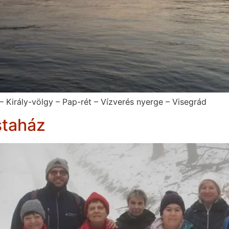
 Király-völgy – Pap-rét – Vízverés nyerge – Visegrád
staház