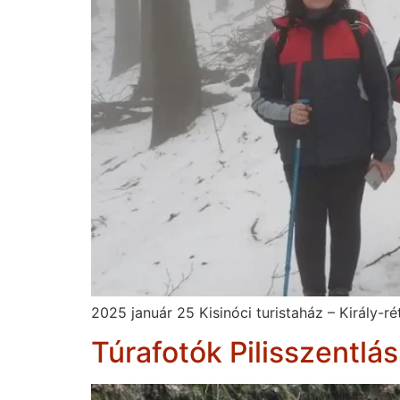
2025 január 25 Kisinóci turistaház – Király-r
Túrafotók Pilisszentlás