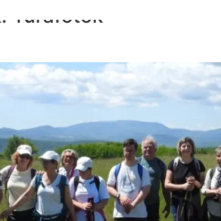
k:
Túrafotók