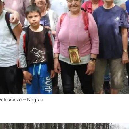
 Szélesmező – Nógrád