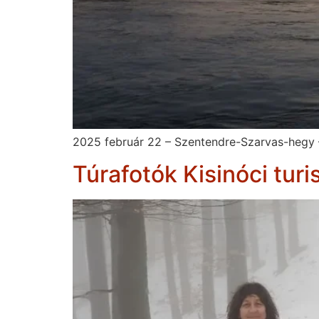
2025 február 22 – Szentendre-Szarvas-hegy –
Túrafotók Kisinóci turi