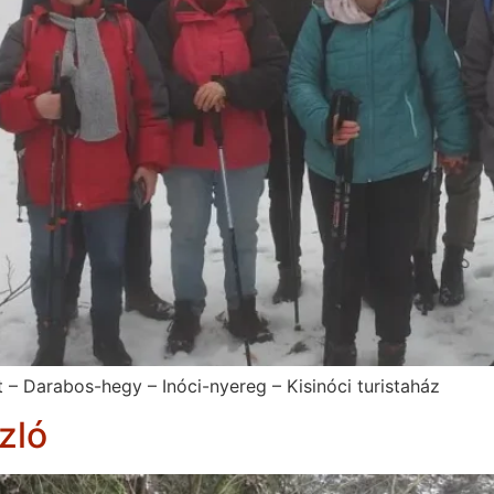
ét – Darabos-hegy – Inóci-nyereg – Kisinóci turistaház
zló