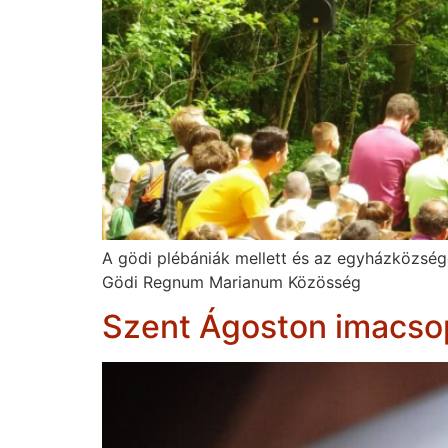
A gödi plébániák mellett és az egyházközs
Gödi Regnum Marianum Közösség
Szent Ágoston imacso