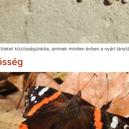
 titeket közösségünkbe, aminek minden évben a nyári lányt
össég