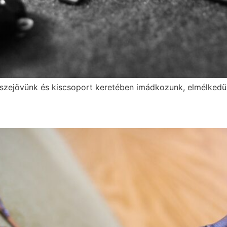
zejövünk és kiscsoport keretében imádkozunk, elmélkedünk