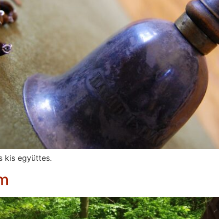
s kis együttes.
m