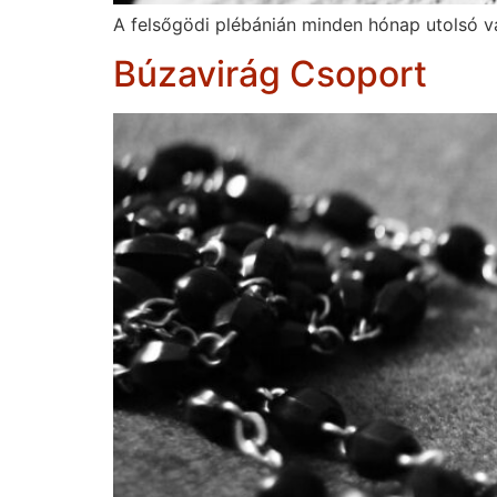
A felsőgödi plébánián minden hónap utolsó va
Búzavirág Csoport