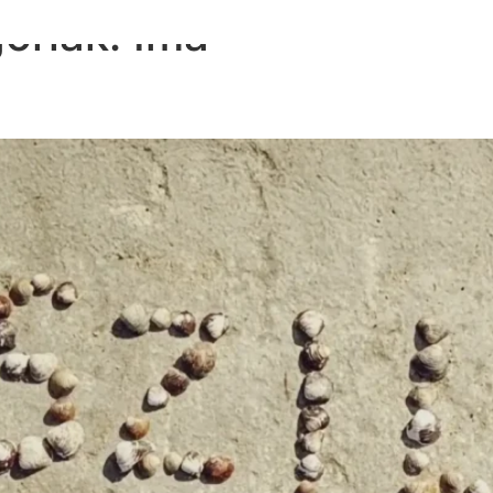
óriák:
Ima