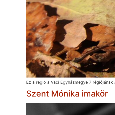
Ez a régió a Váci Egyházmegye 7 régiójának a
Szent Mónika imakör