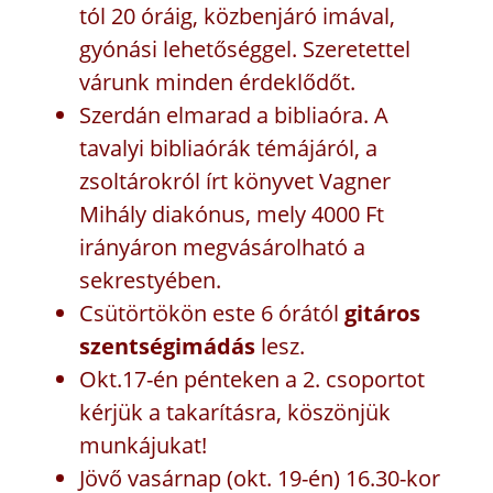
tól 20 óráig, közbenjáró imával,
gyónási lehetőséggel. Szeretettel
várunk minden érdeklődőt.
Szerdán elmarad a bibliaóra. A
tavalyi bibliaórák témájáról, a
zsoltárokról írt könyvet Vagner
Mihály diakónus, mely 4000 Ft
irányáron megvásárolható a
sekrestyében.
Csütörtökön este 6 órától
gitáros
szentségimádás
lesz.
Okt.17-én pénteken a 2. csoportot
kérjük a takarításra, köszönjük
munkájukat!
Jövő vasárnap (okt. 19-én) 16.30-kor