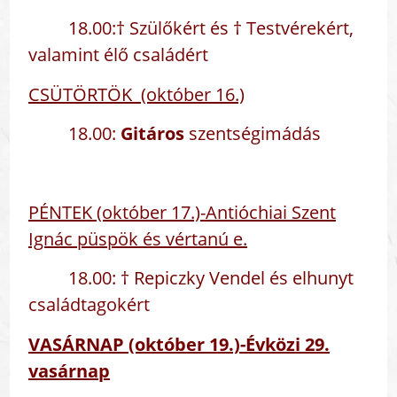
18.00:† Szülőkért és † Testvérekért,
valamint élő családért
CSÜTÖRTÖK (október 16.)
18.00:
Gitáros
szentségimádás
PÉNTEK (október 17.)-Antióchiai Szent
Ignác püspök és vértanú e.
18.00: † Repiczky Vendel és elhunyt
családtagokért
VASÁRNAP (október 19.)-Évközi 29.
vasárnap