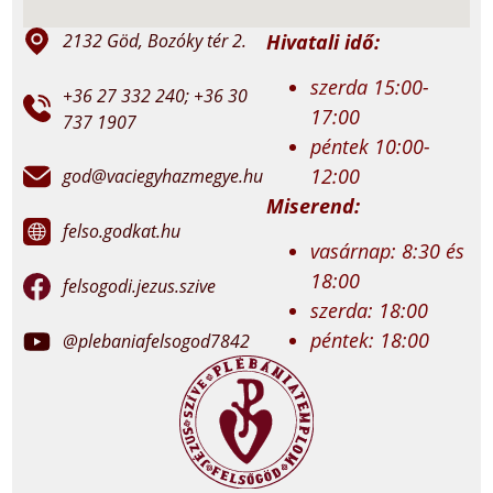
Hivatali idő:
2132 Göd, Bozóky tér 2.
szerda 15:00-
+36 27 332 240; +36 30
17:00
737 1907
péntek 10:00-
12:00
god@vaciegyhazmegye.hu
Miserend:
felso.godkat.hu
vasárnap: 8:30 és
18:00
felsogodi.jezus.szive
szerda: 18:00
péntek: 18:00
@plebaniafelsogod7842