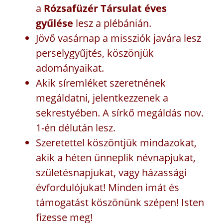
a
Rózsafüzér Társulat éves
gyűlése
lesz a plébánián.
Jövő vasárnap a missziók javára lesz
perselygyűjtés, köszönjük
adományaikat.
Akik síremléket szeretnének
megáldatni, jelentkezzenek a
sekrestyében. A sírkő megáldás nov.
1-én délután lesz.
Szeretettel köszöntjük mindazokat,
akik a héten ünneplik névnapjukat,
születésnapjukat, vagy házassági
évfordulójukat! Minden imát és
támogatást köszönünk szépen! Isten
fizesse meg!