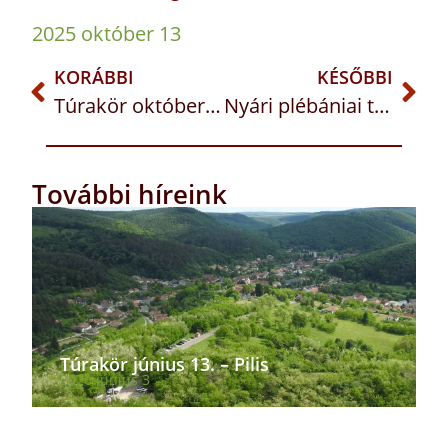
2025 október 13
KORÁBBI
KÉSŐBBI
Túrakör október 11. – Szentendrei-sziget kerékpárral
Nyári plébániai tábor 2026.07.23-26.
További híreink
Túrakör június 13. – Pilis
2026 június 3