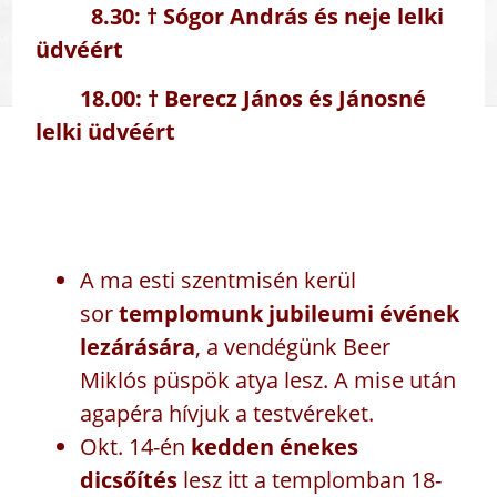
8.30: † Sógor András és neje lelki
üdvéért
18.00: † Berecz János és Jánosné
lelki üdvéért
A ma esti szentmisén kerül
sor
templomunk jubileumi évének
lezárására
, a vendégünk Beer
Miklós püspök atya lesz. A mise után
agapéra hívjuk a testvéreket.
Okt. 14-én
kedden énekes
dicsőítés
lesz itt a templomban 18-