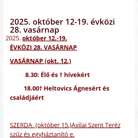
2025. október 12-19. évközi
28. vasárnap
október 12.-19.
ÉVKÖZI 28. VASÁRNAP
VASÁRNAP (
okt. 12.)
8.30:
Élő és † hívekért
18.00
† Heltovics Ágnesért és
családjáért
SZERDA (október 15.)Avilai Szent Teréz
szűz és egyháztanító e.