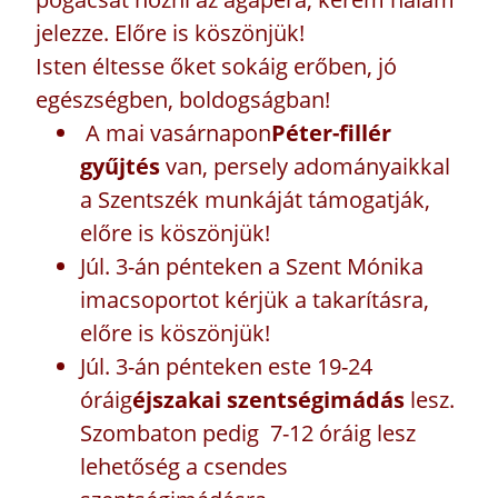
jelezze. Előre is köszönjük!
Isten éltesse őket sokáig erőben, jó
egészségben, boldogságban!
A mai vasárnapon
Péter-fillér
gyűjtés
van, persely adományaikkal
a Szentszék munkáját támogatják,
előre is köszönjük!
Júl. 3-án pénteken a Szent Mónika
imacsoportot kérjük a takarításra,
előre is köszönjük!
Júl. 3-án pénteken este 19-24
óráig
éjszakai szentségimádás
lesz.
Szombaton pedig 7-12 óráig lesz
lehetőség a csendes