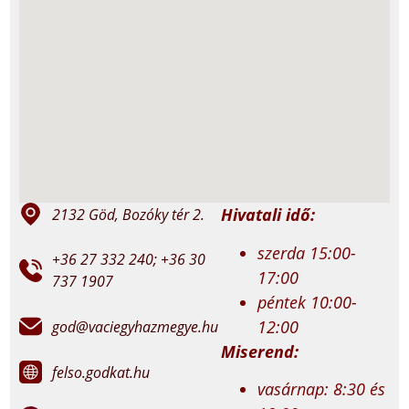
Hivatali idő:
2132 Göd, Bozóky tér 2.
szerda 15:00-
+36 27 332 240; +36 30
17:00
737 1907
péntek 10:00-
12:00
god@vaciegyhazmegye.hu
Miserend:
felso.godkat.hu
vasárnap: 8:30 és