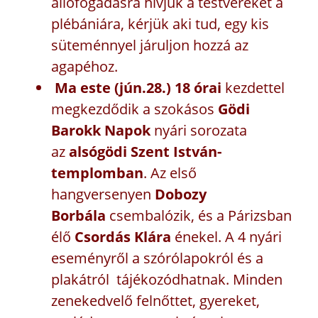
állófogadásra hívjuk a testvéreket a
plébániára, kérjük aki tud, egy kis
süteménnyel járuljon hozzá az
agapéhoz.
Ma este (jún.28.) 18 órai
kezdettel
megkezdődik a szokásos
Gödi
Barokk Napok
nyári sorozata
az
alsógödi Szent István-
templomban
. Az első
hangversenyen
Dobozy
Borbála
csembalózik, és a Párizsban
élő
Csordás Klára
énekel. A 4 nyári
eseményről a szórólapokról és a
plakátról tájékozódhatnak. Minden
zenekedvelő felnőttet, gyereket,