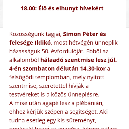
18.00: Élő és elhunyt hívekért
Közösségünk tagjai,
Simon Péter és
felesége Ildikó
, most hétvégén ünneplik
házasságuk 50. évfordulóját. Ebből az
alkalomból
hálaadó szentmise lesz júl.
4-én szombaton délután 14.30-kor
a
felsőgödi templomban, mely nyitott
szentmise, szeretettel hívják a
testvéreket is a közös ünneplésre.
A mise után agapé lesz a plébánián,
ehhez kérjük szépen a segítséget. Aki
tudna esetleg egy kis süteményt,
pogácsát hozni az agapéra, kérem nálam