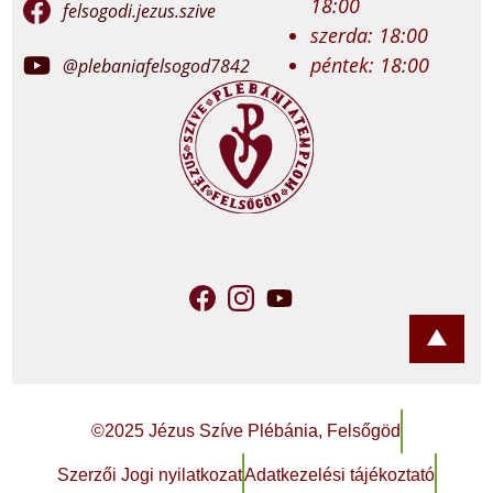
18:00
felsogodi.jezus.szive
szerda: 18:00
péntek: 18:00
@plebaniafelsogod7842
©2025 Jézus Szíve Plébánia, Felsőgöd
Szerzői Jogi nyilatkozat
Adatkezelési tájékoztató