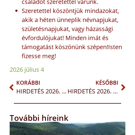
családot szeretettel várunk.
Szeretettel köszöntjük mindazokat,
akik a héten ünneplik névnapjukat,
születésnapjukat, vagy házassági
évfordulójukat! Minden imát és
támogatást köszönünk szépen!Isten
fizesse meg!
2026 július 4
KORÁBBI
KÉSŐBBI
HIRDETÉS 2026. június 21-28. ÉVKÖZI 12. VASÁRNAP
HIRDETÉS 2026. július 5-12. ÉVKÖZI 14. VASÁRNAP
További híreink