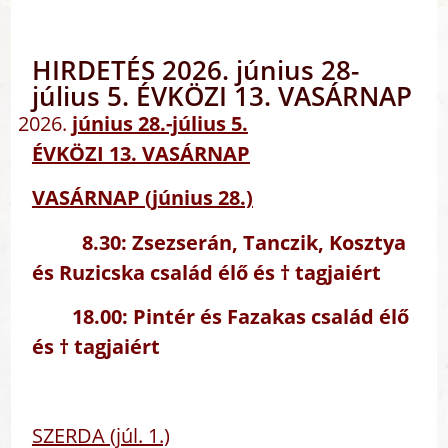
HIRDETÉS 2026. június 28-
július 5. ÉVKÖZI 13. VASÁRNAP
június 28.-július 5.
ÉVKÖZI 13. VASÁRNAP
VASÁRNAP (június 28.)
8.30: Zsezserán, Tanczik, Kosztya
és Ruzicska család élő és † tagjaiért
18.00: Pintér és Fazakas család élő
és † tagjaiért
SZERDA (júl. 1.)