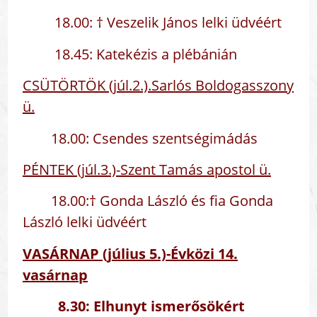
18.00: † Veszelik János lelki üdvéért
18.45: Katekézis a plébánián
CSÜTÖRTÖK (júl.2.).Sarlós Boldogasszony
ü.
18.00: Csendes szentségimádás
PÉNTEK (júl.3.)-Szent Tamás apostol ü.
18.00:† Gonda László és fia Gonda
László lelki üdvéért
VASÁRNAP (július 5.)-Évközi 14.
vasárnap
8.30: Elhunyt ismerősökért