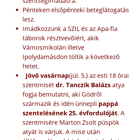
szentségimádásra.
Pénteken elsőpénteki beteglátogatás
lesz.
Imádkozzunk a SZIL és az Apa-fia
táborok résztvevőiért, akik
Vámosmikolán illetve
Ipolydamásdon töltik a következő
hetet.
Jövő vasárnap
(júl. 5.) az esti 18 órai
szentmisét
dr. Tanczik Balázs
atya
fogja bemutatni, aki Gödről
származik és idén ünnepli
pappá
szentelésének 25. évfordulóját
. A
szentmisére Marton Zsolt püspök
atyát is várjuk. A mise után